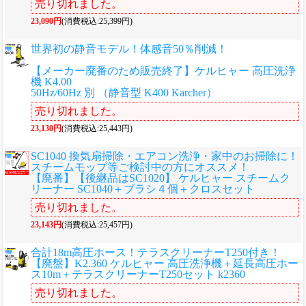
売り切れました。
23,090円
(消費税込:25,399円)
世界初の静音モデル！体感音50％削減！
【メーカー廃番のため販売終了】ケルヒャー 高圧洗浄
機 K4.00
50Hz/60Hz 別 （静音型 K400 Karcher）
売り切れました。
23,130円
(消費税込:25,443円)
SC1040 換気扇掃除・エアコン洗浄・家中のお掃除に！
スチームモップ等ご検討中の方にオススメ！
【廃番】【後継品はSC1020】 ケルヒャー スチームク
リーナー SC1040＋ブラシ４個＋クロスセット
売り切れました。
23,143円
(消費税込:25,457円)
合計18m高圧ホース！テラスクリーナーT250付き！
【廃盤】K2.360 ケルヒャー 高圧洗浄機＋延長高圧ホー
ス10m＋テラスクリーナーT250セット k2360
売り切れました。