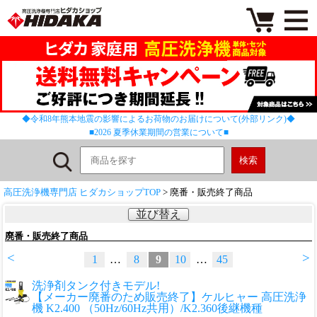
◆令和8年熊本地震の影響によるお荷物のお届けについて(外部リンク)◆
■2026 夏季休業期間の営業について■
高圧洗浄機専門店 ヒダカショップTOP
> 廃番・販売終了商品
並び替え
廃番・販売終了商品
<
>
1
…
8
9
10
…
45
洗浄剤タンク付きモデル!
【メーカー廃番のため販売終了】ケルヒャー 高圧洗浄
機 K2.400 （50Hz/60Hz共用）/K2.360後継機種