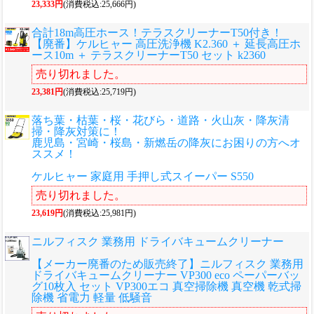
23,333円
(消費税込:25,666円)
合計18m高圧ホース！テラスクリーナーT50付き！
【廃番】ケルヒャー 高圧洗浄機 K2.360 ＋ 延長高圧ホ
ース10m ＋ テラスクリーナーT50 セット k2360
売り切れました。
23,381円
(消費税込:25,719円)
落ち葉・枯葉・桜・花びら・道路・火山灰・降灰清
掃・降灰対策に！
鹿児島・宮崎・桜島・新燃岳の降灰にお困りの方へオ
ススメ！
ケルヒャー 家庭用 手押し式スイーパー S550
売り切れました。
23,619円
(消費税込:25,981円)
ニルフィスク 業務用 ドライバキュームクリーナー
【メーカー廃番のため販売終了】ニルフィスク 業務用
ドライバキュームクリーナー VP300 eco ペーパーバッ
グ10枚入 セット VP300エコ 真空掃除機 真空機 乾式掃
除機 省電力 軽量 低騒音