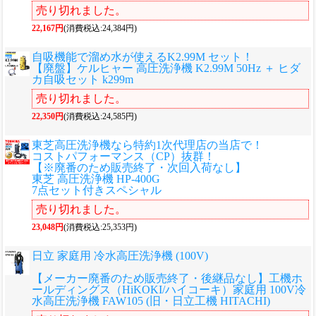
売り切れました。
22,167円
(消費税込:24,384円)
自吸機能で溜め水が使えるK2.99M セット！
【廃盤】ケルヒャー 高圧洗浄機 K2.99M 50Hz ＋ ヒダ
カ自吸セット k299m
売り切れました。
22,350円
(消費税込:24,585円)
東芝高圧洗浄機なら特約1次代理店の当店で！
コストパフォーマンス（CP）抜群！
【※廃番のため販売終了・次回入荷なし】
東芝 高圧洗浄機 HP-400G
7点セット付きスペシャル
売り切れました。
23,048円
(消費税込:25,353円)
日立 家庭用 冷水高圧洗浄機 (100V)
【メーカー廃番のため販売終了・後継品なし】工機ホ
ールディングス（HiKOKI/ハイコーキ）家庭用 100V冷
水高圧洗浄機 FAW105 (旧・日立工機 HITACHI)