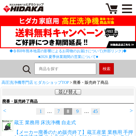
◆令和8年熊本地震の影響によるお荷物のお届けについて(外部リンク)◆
■2026 夏季休業期間の営業について■
高圧洗浄機専門店 ヒダカショップTOP
> 廃番・販売終了商品
並び替え
廃番・販売終了商品
<
>
1
…
7
8
9
…
45
蔵王 業務用 床洗浄機 自走式
【メーカー廃番のため販売終了】蔵王産業 業務用 手押