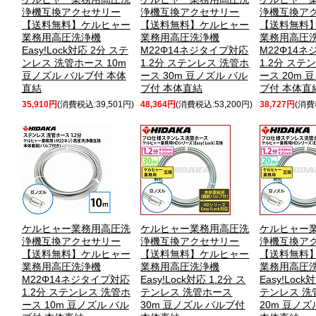
浄機互換アクセサリー
浄機互換アクセサリー
浄機互換ア
【送料無料】ケルヒャー
【送料無料】ケルヒャー
【送料無料
業務用高圧洗浄機
業務用高圧洗浄機
業務用高圧
Easy!Lock対応 2分 ステ
M22Φ14ネジタイプ対応
M22Φ14
ンレス 洗管ホース 10m
1.2分 ステンレス 洗管ホ
1.2分 ステ
豆ノズル バルブ付 本体
ース 30m 豆ノズル バル
ース 20m 
直結
ブ付 本体直結
ブ付 本体直
35,910円
(消費税込:39,501円)
48,364円
(消費税込:53,200円)
38,727円
(消費
ケルヒャー業務用高圧洗
ケルヒャー業務用高圧洗
ケルヒャー
浄機互換アクセサリー
浄機互換アクセサリー
浄機互換ア
【送料無料】ケルヒャー
【送料無料】ケルヒャー
【送料無料
業務用高圧洗浄機
業務用高圧洗浄機
業務用高圧
M22Φ14ネジタイプ対応
Easy!Lock対応 1.2分 ス
Easy!Lock
1.2分 ステンレス 洗管ホ
テンレス 洗管ホース
テンレス 洗
ース 10m 豆ノズル バル
30m 豆ノズル バルブ付
20m 豆ノズ