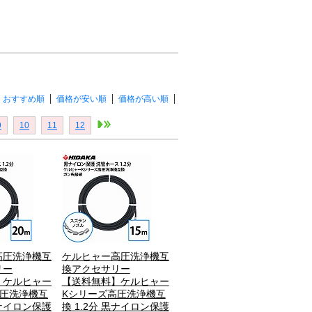
おすすめ順
価格が安い順
価格が高い順
9
10
11
12
高圧洗浄機互
ケルヒャー高圧洗浄機互
リー
換アクセサリー
】ケルヒャー
【送料無料】ケルヒャー
高圧洗浄機互
Kシリーズ高圧洗浄機互
黒ナイロン保護
換 1.2分 黒ナイロン保護