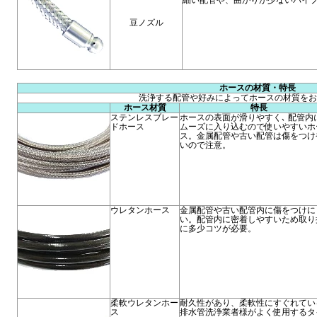
細い配管や、曲がりが少ないパイ
豆ノズル
ホースの材質・特長
洗浄する配管や好みによってホースの材質をお
ホース材質
特長
ステンレスブレー
ホースの表面が滑りやすく､ 配管内
ドホース
ムーズに入り込むので使いやすいホ
ス。金属配管や古い配管は傷をつけ
いので注意。
ウレタンホース
金属配管や古い配管内に傷をつけに
い。配管内に密着しやすいため取り
に多少コツが必要。
柔軟ウレタンホー
耐久性があり、柔軟性にすぐれてい
ス
排水管洗浄業者様がよく使用するタ