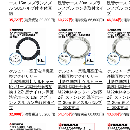
ース 15m スズランノズ
洗管ホース 30m スズラ
洗管ホース 2
ル SUSバルブ付 本体直
ンノズル ガン先取付タイ
ンノズル ガ
結
プ
プ
35,727円
(消費税込:39,300円)
60,727円
(消費税込:66,800円)
46,364円
(消費
ケルヒャー高圧洗浄機互
ケルヒャー業務用高圧洗
ケルヒャー
換アクセサリー
浄機互換アクセサリー
浄機互換ア
【送料無料】ケルヒャー
【送料無料】ケルヒャー
【送料無料
Kシリーズ高圧洗浄機互
業務用高圧洗浄機
業務用高圧
換 1.2分 黒ナイロン保護
M22Φ14ネジタイプ対応
M22Φ14
洗管ホース 10m スズラ
2分 ステンレス 洗管ホー
2分 ステン
ンノズル ガン先取付タイ
ス 30m 豆ノズル バルブ
ス 20m 豆
プ
付 本体直結
付 本体直結
32,000円
(消費税込:35,200円)
54,545円
(消費税込:60,000円)
43,636円
(消費