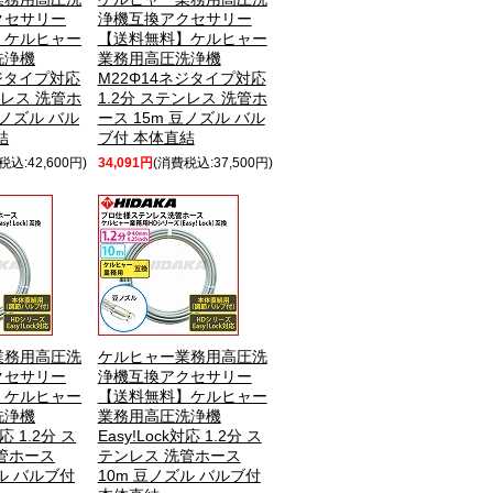
クセサリー
浄機互換アクセサリー
】ケルヒャー
【送料無料】ケルヒャー
洗浄機
業務用高圧洗浄機
ネジタイプ対応
M22Φ14ネジタイプ対応
ンレス 洗管ホ
1.2分 ステンレス 洗管ホ
豆ノズル バル
ース 15m 豆ノズル バル
結
ブ付 本体直結
税込:42,600円)
34,091円
(消費税込:37,500円)
業務用高圧洗
ケルヒャー業務用高圧洗
クセサリー
浄機互換アクセサリー
】ケルヒャー
【送料無料】ケルヒャー
洗浄機
業務用高圧洗浄機
対応 1.2分 ス
Easy!Lock対応 1.2分 ス
管ホース
テンレス 洗管ホース
ル バルブ付
10m 豆ノズル バルブ付