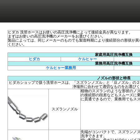
ヒダカ 洗管ホースはお使いの高圧洗浄機によって接続金具が異なります。
まずはお使いの高圧洗浄機のメーカーをお選びください。
製品によっては、同じメーカーのものでも製造時期により接続部分の形状が異
ください。
家庭用高圧洗浄機互換
ヒダカ
ケルヒャー
業務用高圧洗浄機互換
ケルヒャー業務用
ノズルの形状と特長
ヒダカショップで扱う洗管ホースは、「スズランノズル」と「豆ノズル」の２
浄場所に合わせて適切なものをお選びく
植物のスズランのような形状のノ
の接続部の段差などもスムーズに
に貫通できるので、業務用でもス
スズランノズル
先端がコンパクトで、スズランノ
洗浄できます。