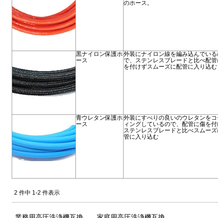
のホース。
黒ナイロン保護ホ
外装にナイロン線を編み込んでいる
ース
で、ステンレスブレードと比べ配管
を付けずスムーズに配管に入り込む
青ウレタン保護ホ
外装にすべりの良いのウレタンをコ
ース
ィングしているので、配管に傷を付
ステンレスブレードと比べスムーズ
管に入り込む
2 件中 1-2 件表示
業務用高圧洗浄機互換
家庭用高圧洗浄機互換