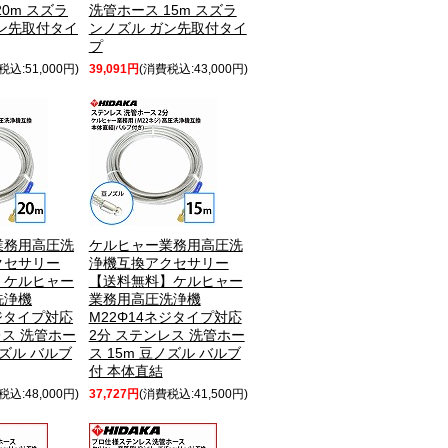
0m スズラ
洗管ホース 15m スズラ
ン先取付タイ
ンノズル ガン先取付タイ
プ
税込:51,000円)
39,091円
(消費税込:43,000円)
業務用高圧洗
ケルヒャー業務用高圧洗
クセサリー
浄機互換アクセサリー
】ケルヒャー
【送料無料】ケルヒャー
洗浄機
業務用高圧洗浄機
ネジタイプ対応
M22Φ14ネジタイプ対応
レス 洗管ホー
2分 ステンレス 洗管ホー
ノズル バルブ
ス 15m 豆ノズル バルブ
付 本体直結
税込:48,000円)
37,727円
(消費税込:41,500円)