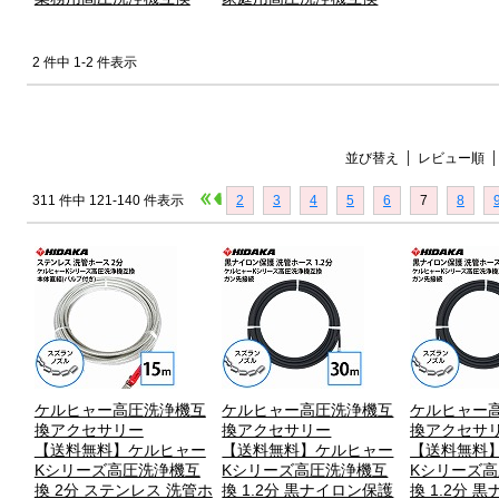
2 件中 1-2 件表示
並び替え
レビュー順
311 件中 121-140 件表示
2
3
4
5
6
7
8
ケルヒャー高圧洗浄機互
ケルヒャー高圧洗浄機互
ケルヒャー
換アクセサリー
換アクセサリー
換アクセサ
【送料無料】ケルヒャー
【送料無料】ケルヒャー
【送料無料
Kシリーズ高圧洗浄機互
Kシリーズ高圧洗浄機互
Kシリーズ
換 2分 ステンレス 洗管ホ
換 1.2分 黒ナイロン保護
換 1.2分 