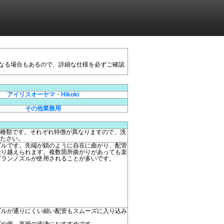
なる場合もあるので、詳細な仕様を必ずご確認
アイリスオーヤマ・Hikoki
その他業務用
種類です。それぞれ特徴が異なりますので、洗
たさい。
ズルです。先端が鎖のように自在に曲がり、配管
乗り越えられます。複数箇所曲がりがあっても楽
ズランノズルが使用されることが多いです。
ズルが通りにくい細い配管もスムーズに入り込み