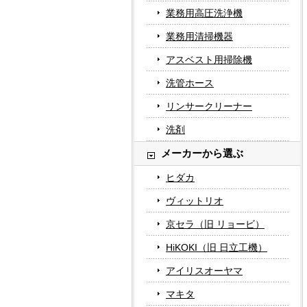
業務用高圧洗浄機
業務用清掃機器
アスベスト用掃除機
洗管ホース
リンサークリーナー
洗剤
メーカーから選ぶ
ヒダカ
ヴィットリオ
京セラ（旧 リョービ）
HiKOKI（旧 日立工機）
アイリスオーヤマ
マキタ