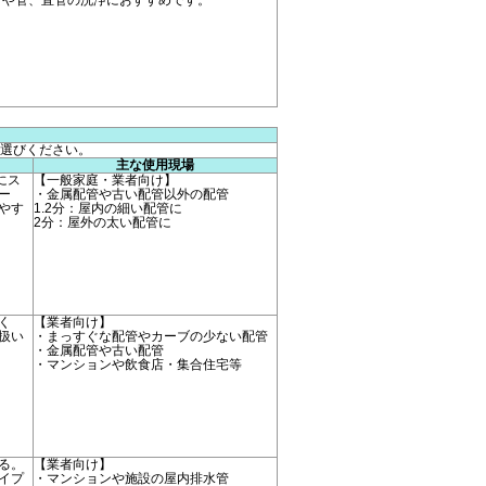
プや管、直管の洗浄におすすめです。
選びください。
主な使用現場
にス
【一般家庭・業者向け】
ー
・金属配管や古い配管以外の配管
やす
1.2分：屋内の細い配管に
2分：屋外の太い配管に
く
【業者向け】
扱い
・まっすぐな配管やカーブの少ない配管
・金属配管や古い配管
・マンションや飲食店・集合住宅等
る。
【業者向け】
イプ
・マンションや施設の屋内排水管