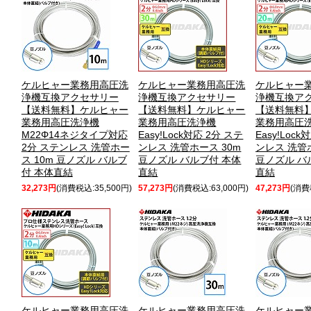
ケルヒャー業務用高圧洗
ケルヒャー業務用高圧洗
ケルヒャー
浄機互換アクセサリー
浄機互換アクセサリー
浄機互換ア
【送料無料】ケルヒャー
【送料無料】ケルヒャー
【送料無料
業務用高圧洗浄機
業務用高圧洗浄機
業務用高圧
M22Φ14ネジタイプ対応
Easy!Lock対応 2分 ステ
Easy!Lock
2分 ステンレス 洗管ホー
ンレス 洗管ホース 30m
ンレス 洗管ホ
ス 10m 豆ノズル バルブ
豆ノズル バルブ付 本体
豆ノズル バ
付 本体直結
直結
直結
32,273円
(消費税込:35,500円)
57,273円
(消費税込:63,000円)
47,273円
(消費
ケルヒャー業務用高圧洗
ケルヒャー業務用高圧洗
ケルヒャー