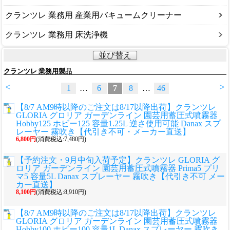
クランツレ 業務用 産業用バキュームクリーナー
クランツレ 業務用 床洗浄機
並び替え
クランツレ 業務用製品
<
>
1
…
6
7
8
…
46
【8/7 AM9時以降のご注文は8/17以降出荷】クランツレ
GLORIA グロリア ガーデンライン 園芸用蓄圧式噴霧器
Hobby125 ホビー125 容量1.25L 逆さ使用可能 Danax スプ
レーヤー 霧吹き【代引き不可・メーカー直送】
6,800円
(消費税込:7,480円)
【予約注文・9月中旬入荷予定】クランツレ GLORIA グ
ロリア ガーデンライン 園芸用蓄圧式噴霧器 Prima5 プリ
マ5 容量5L Danax スプレーヤー 霧吹き【代引き不可 メー
カー直送】
8,100円
(消費税込:8,910円)
【8/7 AM9時以降のご注文は8/17以降出荷】クランツレ
GLORIA グロリア ガーデンライン 園芸用蓄圧式噴霧器
Hobby100 ホビー100 容量1L Danax スプレーヤー 霧吹き