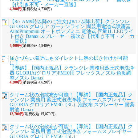
【代引き不可・メーカー直送】
4,300円
(消費税込:4,730円)
【8/7 AM9時以降のご注文は8/17以降出荷】クランツレ
GLORIA グロリア ガーデンライン 園芸用電池式噴霧器
AutoPumpmini オートポンプミニ 電池式 容量1L LEDライ
ト付き Danax スプレーヤー 霧吹き【代引き不可・メーカ
ー直送】
4,400円
(消費税込:4,840円)
届きづらい場所にもダイレクトに泡の拭き付けが可能
に！
【即納】【国内正規品】クランツレ 業務用蓄圧式泡洗浄
器 GLORIA(グロリア)FM10用 フレックスノズル 角度調
整ノズル Danax
4,200円
(消費税込:4,620円)
クリーム状の泡散布が可能！
【即納】【国内正規品】ク
ランツレ 業務用 蓄圧式泡洗浄器 フォームスプレイヤー
GLORIA グロリア FM30（3L）泡散布 スプレーヤー 耐薬
耐油 Danax
13,700円
(消費税込:15,070円)
クリーム状の泡散布が可能！
【即納】【国内正規品】ク
ランツレ 業務用 蓄圧式泡洗浄器 フォームスプレイヤー
GLORIA グロリア FM50（5L）