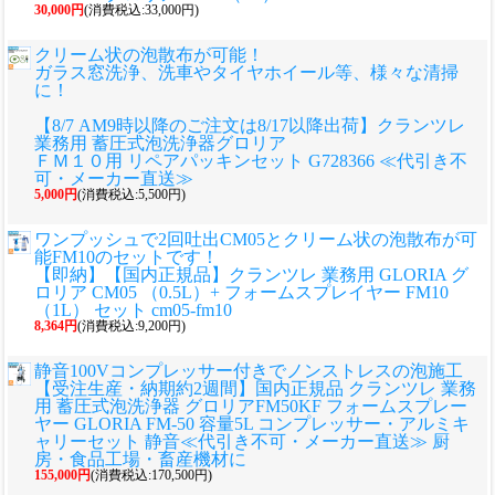
30,000円
(消費税込:33,000円)
クリーム状の泡散布が可能！
ガラス窓洗浄、洗車やタイヤホイール等、様々な清掃
に！
【8/7 AM9時以降のご注文は8/17以降出荷】クランツレ
業務用 蓄圧式泡洗浄器グロリア
ＦＭ１０用 リペアパッキンセット G728366 ≪代引き不
可・メーカー直送≫
5,000円
(消費税込:5,500円)
ワンプッシュで2回吐出CM05とクリーム状の泡散布が可
能FM10のセットです！
【即納】【国内正規品】クランツレ 業務用 GLORIA グ
ロリア CM05 （0.5L）+ フォームスプレイヤー FM10
（1L） セット cm05-fm10
8,364円
(消費税込:9,200円)
静音100Vコンプレッサー付きでノンストレスの泡施工
【受注生産・納期約2週間】国内正規品 クランツレ 業務
用 蓄圧式泡洗浄器 グロリアFM50KF フォームスプレー
ヤー GLORIA FM-50 容量5L コンプレッサー・アルミキ
ャリーセット 静音≪代引き不可・メーカー直送≫ 厨
房・食品工場・畜産機材に
155,000円
(消費税込:170,500円)