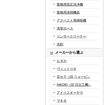
業務用高圧洗浄機
業務用清掃機器
アスベスト用掃除機
洗管ホース
リンサークリーナー
洗剤
メーカーから選ぶ
ヒダカ
ヴィットリオ
京セラ（旧 リョービ）
HiKOKI（旧 日立工機）
アイリスオーヤマ
マキタ