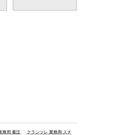
業務用 蓄圧
クランツレ 業務用 スチ