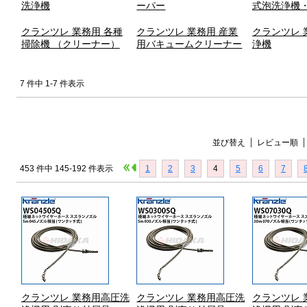
洗浄機
ーパー
式泡洗浄機
クランツレ 業務用 各種
クランツレ 業務用 産業
クランツレ 
掃除機 （クリーナー）
用バキュームクリーナー
浄機
7 件中 1-7 件表示
並び替え
レビュー順
453 件中 145-192 件表示
1
2
3
4
5
6
7
クランツレ 業務用高圧洗
クランツレ 業務用高圧洗
クランツレ 