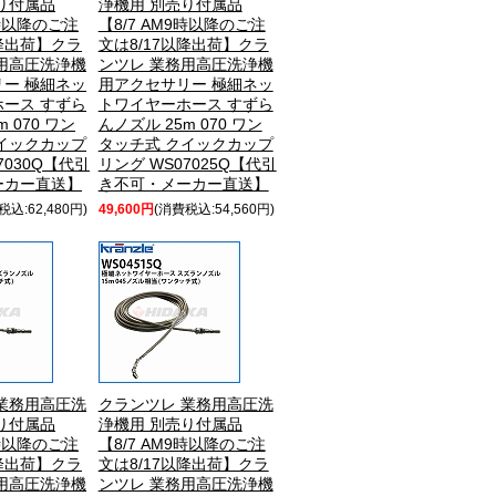
り付属品
浄機用 別売り付属品
9時以降のご注
【8/7 AM9時以降のご注
以降出荷】クラ
文は8/17以降出荷】クラ
用高圧洗浄機
ンツレ 業務用高圧洗浄機
ー 極細ネッ
用アクセサリー 極細ネッ
ース すずら
トワイヤーホース すずら
 070 ワン
んノズル 25m 070 ワン
イックカップ
タッチ式 クイックカップ
7030Q【代引
リング WS07025Q【代引
ーカー直送】
き不可・メーカー直送】
税込:62,480円)
49,600円
(消費税込:54,560円)
業務用高圧洗
クランツレ 業務用高圧洗
り付属品
浄機用 別売り付属品
9時以降のご注
【8/7 AM9時以降のご注
以降出荷】クラ
文は8/17以降出荷】クラ
用高圧洗浄機
ンツレ 業務用高圧洗浄機