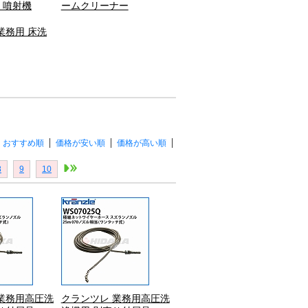
・噴射機
ームクリーナー
業務用 床洗
おすすめ順
価格が安い順
価格が高い順
8
9
10
業務用高圧洗
クランツレ 業務用高圧洗