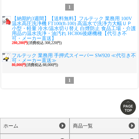
1
【納期約3週間】【送料無料】フルテック 業務用 100V
温水高圧洗浄機 FT100(ft-100) 高温水で洗浄力大幅ＵＰ
小型・軽量 冷水/温水切り替え 白煙防止 食品工場・介護
用品の温水洗浄・油汚れ HC806後継機種【代引き不
可・メーカー直送】
280,200円
(消費税込:308,220円)
フルテック 業務用 手押式スイーパー SW920 ≪代引き不
可・メーカー直送≫
80,000円
(消費税込:88,000円)
1
ホーム
商品一覧