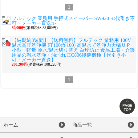
1
フルテック 業務用 手押式スイーパー SW920 ≪代引き不
可・メーカー直送≫
80,000円
(消費税込:88,000円)
【納期約3週間】【送料無料】フルテック 業務用 100V
温水高圧洗浄機 FT100(ft-100) 高温水で洗浄力大幅ＵＰ
小型・軽量 冷水/温水切り替え 白煙防止 食品工場・介護
用品の温水洗浄・油汚れ HC806後継機種【代引き不
可・メーカー直送】
280,200円
(消費税込:308,220円)
1
ホーム
商品一覧