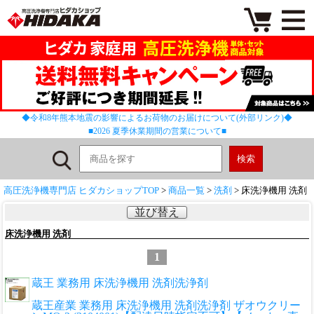
◆令和8年熊本地震の影響によるお荷物のお届けについて(外部リンク)◆
■2026 夏季休業期間の営業について■
高圧洗浄機専門店 ヒダカショップTOP
>
商品一覧
>
洗剤
> 床洗浄機用 洗剤
並び替え
床洗浄機用 洗剤
1
蔵王 業務用 床洗浄機用 洗剤洗浄剤
蔵王産業 業務用 床洗浄機用 洗剤洗浄剤 ザオウクリー