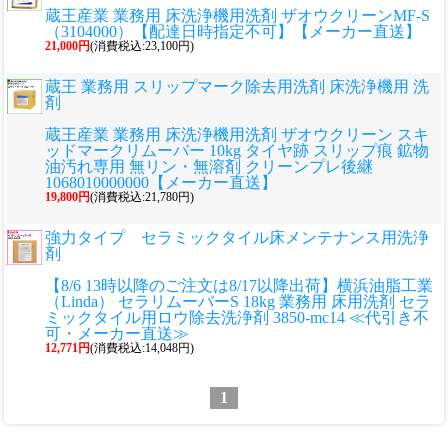
蔵王産業 業務用 床洗浄機用洗剤 ザオウクリーンMF-S
（3104000）【配達日時指定不可】【メーカー直送】
21,000円
(消費税込:23,100円)
蔵王 業務用 スリップマーク除去用洗剤 床洗浄機用 洗
剤
蔵王産業 業務用 床洗浄機用洗剤 ザオウクリーン スキ
ッドマークリムーバー 10kg タイヤ跡 スリップ痕 鉱物
油汚れ専用 無リン・無溶剤 クリーンプレ後継
1068010000000【メーカー直送】
19,800円
(消費税込:21,780円)
強力タイプ セラミックタイル床メンテナンス用洗浄
剤
【8/6 13時以降のご注文は8/17以降出荷】横浜油脂工業
（Linda） セラリムーバーS 18kg 業務用 床用洗剤 セラ
ミックタイル用ロウ除去洗浄剤 3850-mc14 ≪代引き不
可・メーカー直送≫
12,771円
(消費税込:14,048円)
1