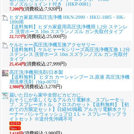
※ノズルジョイント付き （HKP-0081）
(消費税込:7,920円)
7,200円
ヒダカ家庭用高圧洗浄機 HKN-2090・HKU-1885・HK-
1890用
【送料無料】ヒダカ家庭用高圧洗浄機用 1.2分 ステンレ
ス 洗管ホース 10m スズランノズル ガン先取付タイプ
(消費税込:25,000円)
22,727円
ケルヒャー高圧洗浄機互換アクセサリー
【送料無料】ケルヒャーKシリーズ高圧洗浄機互換 1.2分
ステンレス 洗管ホース 10m スズランノズル ガン先取付
タイプ
(消費税込:27,999円)
25,454円
高圧洗浄機用洗剤/日本製
【送料無料】 ヒダカ カーシャンプー 2L原液 高圧洗浄機
用洗車洗剤（hkp-0070）
(消費税込:3,278円)
2,980円
届いた日から家中全部ピカピカに。
おそうじが楽しくなるアルカリ電解水、スプレーモッ
プ、スプレーボトル、クロスのセット
【送料無料】【初
めての方限定セット】日経MJ掲載 アルカリ電解水クリ
ーナー パシャウォッシュプロ１L ＋ スプレーモップ ラ
イトセット ※送付先沖縄不可
(消費税込:3,980円)
3,618円