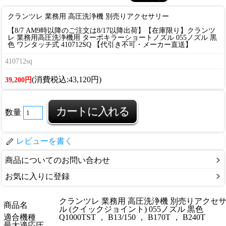
クランツレ 業務用 高圧洗浄機 別売りアクセサリー
【8/7 AM9時以降のご注文は8/17以降出荷】【在庫限り】クランツ
レ 業務用高圧洗浄機用 ターボキラーショートノズル 055ノズル 黒
色 ワンタッチ式 410712SQ 【代引き不可・メーカー直送】
410712sq
(消費税込:43,120円)
39,200円
数量
レビューを書く
商品についてのお問い合わせ
お気に入りに登録
商品詳細
クランツレ 業務用 高圧洗浄機 別売りアクセ
商品名
ル (クイックジョイント) 055ノズル 黒色
適合機種
Q1000TST ， B13/150 ， B170T ， B240T
最大適応圧