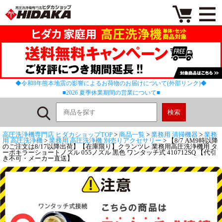
◆令和8年熊本地震の影響によるお荷物のお届けについて(外部リンク)◆
■2026 夏季休業期間の営業について■
高圧洗浄機専門店 ヒダカショップTOP
>
商品一覧
>
業務用 清掃機器
>
業務
用 高圧洗浄機
>
業務用 高圧洗浄機 別売りアクセサリー
> 【8/7 AM9時以降
のご注文は8/17以降出荷】【在庫限り】クランツレ 業務用高圧洗浄機用 タ
ーボキラーショートノズル 055ノズル 黒色 ワンタッチ式 410712SQ 【代引
き不可・メーカー直送】