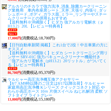
アルカリのチカラで強力洗浄_消臭_除菌カークリーニン
グ業務用 車内布座席シート_天井_天張り_内張り_ダッ
シュボード_ボディ_ガラス面_ミラー_リンサーやスチー
ムクリーナーとの併用もおすすめ
【送料無料※沖縄除く】ヒダカ 強アルカリ電解水（ｐ
H13.2）20L 【レビュー特典有】
(消費税込:18,700円)
17,000円
【日刊自動車新聞 掲載】これ1台で2役！中古車業の方に
オススメ
【送料無料※沖縄除く】ヒダカ シートクリーニング用リ
ンサー SRV-01C 強力バキュームクリーナー機能付き
「強アルカリ電解水（pH13.2）20リットル」がついてく
る【レビュー特典有】
(消費税込:95,370円)
86,700円
ケルヒャー高圧洗浄機互換アクセサリー
【8/7 AM9時以降のご注文は8/17以降出荷】ケルヒャー
家庭用高圧洗浄機 Kシリーズ クイックコネクト対応 や
わらか高圧ホース 10ｍ 片側スイベル ねじれ解消 柔軟 ソ
フトタイプ ライトグレー
(消費税込:15,180円)
13,800円