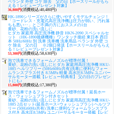
ベランダ 外壁 コケ 除去 父の日【ホースリールがもら
える！レビュープレゼント対象】
(消費税込:40,480円)
36,800円
HK-1890シリーズがさらに使いやすくモデルチェンジ！
「コードレス・充電式高圧洗浄機は圧力が弱い、汚れ落
ちも悪い‥」とご不満の方におススメの1台
黄砂、花粉の洗い流しに
ヒダカ 家庭用 高圧洗浄機 静音 HKN-2090 スペシャルセ
ット （HK-1890後継機種）ワンタッチ接続 東日本 西日
本 50Hz/60Hz 別 洗車 洗車機 洗車用品 ベランダ 外壁 コ
ケ 除去 父の日 ※2個口発送【ホースリールがもらえ
る！レビュープレゼント対象】
(消費税込:58,630円)
53,300円
泡で洗車できるフォームノズルが標準付属！
黄砂、花粉の洗い流しに
ヒダカ 家庭用高圧洗浄機 HKU-
1885 ヘルツフリー (50Hz60Hz共有)洗車に便利なフォー
ムランスプラス付き 8.5MPa 軽量 高水圧8.5MPa ユニバー
サルモーター搭載【レビュー特典有】 父の日のプレゼン
トにも♪
(消費税込:17,380円)
15,800円
泡で洗車できるフォームノズルが標準付属！延長ホー
ス・ウォッシュブラシ付きセット
黄砂、花粉の洗い流しに
ヒダカ 家庭用高圧洗浄機 HKU-
1885 2点セット(延長ホース+ウォッシュブラシ) ヘルツフ
リー (50Hz60Hz共有) 洗車に便利なフォームランスプラ
ス付き 高水圧8.5MPa ユニバーサルモーター搭載【レビ