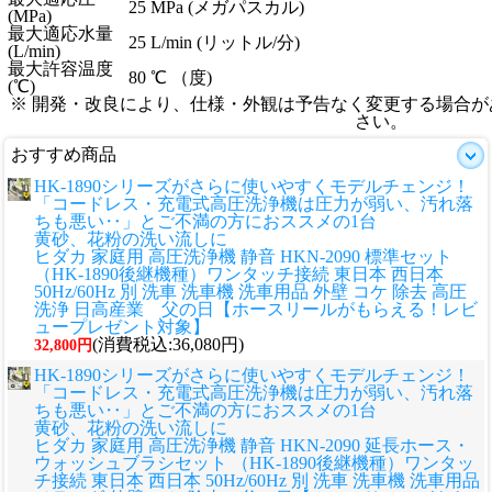
25 MPa (メガパスカル)
(MPa)
最大適応水量
25 L/min (リットル/分)
(L/min)
最大許容温度
80 ℃ （度)
(℃)
※ 開発・改良により、仕様・外観は予告なく変更する場合
さい。
おすすめ商品
HK-1890シリーズがさらに使いやすくモデルチェンジ！
「コードレス・充電式高圧洗浄機は圧力が弱い、汚れ落
ちも悪い‥」とご不満の方におススメの1台
黄砂、花粉の洗い流しに
ヒダカ 家庭用 高圧洗浄機 静音 HKN-2090 標準セット
（HK-1890後継機種）ワンタッチ接続 東日本 西日本
50Hz/60Hz 別 洗車 洗車機 洗車用品 外壁 コケ 除去 高圧
洗浄 日高産業 父の日【ホースリールがもらえる！レビ
ュープレゼント対象】
(消費税込:36,080円)
32,800円
HK-1890シリーズがさらに使いやすくモデルチェンジ！
「コードレス・充電式高圧洗浄機は圧力が弱い、汚れ落
ちも悪い‥」とご不満の方におススメの1台
黄砂、花粉の洗い流しに
ヒダカ 家庭用 高圧洗浄機 静音 HKN-2090 延長ホース・
ウォッシュブラシセット （HK-1890後継機種）ワンタッ
チ接続 東日本 西日本 50Hz/60Hz 別 洗車 洗車機 洗車用品