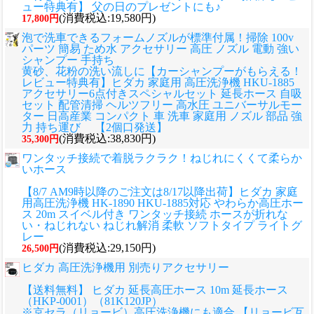
ュー特典有】 父の日のプレゼントにも♪
(消費税込:19,580円)
17,800円
泡で洗車できるフォームノズルが標準付属！掃除 100v
パーツ 簡易 ため水 アクセサリー 高圧 ノズル 電動 強い
シャンプー 手持ち
黄砂、花粉の洗い流しに
【カーシャンプーがもらえる！
レビュー特典有】ヒダカ 家庭用 高圧洗浄機 HKU-1885
アクセサリー6点付きスペシャルセット 延長ホース 自吸
セット 配管清掃 ヘルツフリー 高水圧 ユニバーサルモー
ター 日高産業 コンパクト 車 洗車 家庭用 ノズル 部品 強
力 持ち運び 【2個口発送】
(消費税込:38,830円)
35,300円
ワンタッチ接続で着脱ラクラク！ねじれにくくて柔らか
いホース
【8/7 AM9時以降のご注文は8/17以降出荷】ヒダカ 家庭
用高圧洗浄機 HK-1890 HKU-1885対応 やわらか高圧ホー
ス 20m スイベル付き ワンタッチ接続 ホースが折れな
い・ねじれない ねじれ解消 柔軟 ソフトタイプ ライトグ
レー
(消費税込:29,150円)
26,500円
ヒダカ 高圧洗浄機用 別売りアクセサリー
【送料無料】 ヒダカ 延長高圧ホース 10m 延長ホース
（HKP-0001）（81K120JP）
※京セラ（リョービ）高圧洗浄機にも適合 【リョービ互