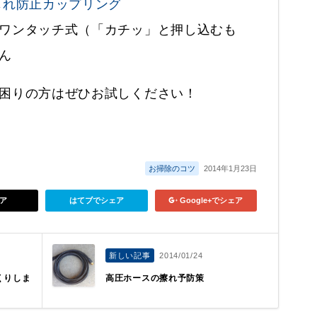
じれ防止カップリング
ワンタッチ式（「カチッ」と押し込むも
ん
困りの方はぜひお試しください！
お掃除のコツ
2014年1月23日
ア
はてブでシェア
Google+でシェア
新しい記事
2014/01/24
くりしま
高圧ホースの擦れ予防策