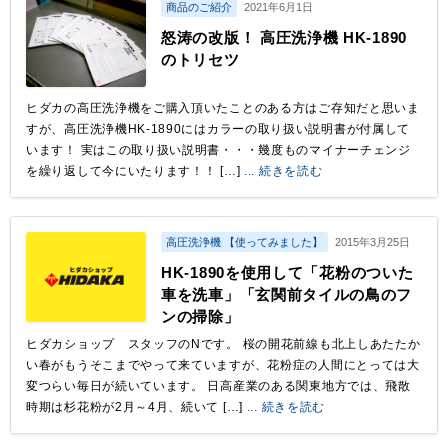
商品のご紹介
2021年6月1日
怒涛の改版！ 高圧洗浄機 HK-1890
のトリセツ
ヒダカの高圧洗浄機をご購入頂いたことのある方はご存知だと思いま
すが、高圧洗浄機HK-1890にはカラーの取り扱い説明書が付属して
います！ 実はこの取り扱い説明書・・・幾度ものマイナーチェンジ
を繰り返して今にいたります！！ […]
... 続きを読む
高圧洗浄機 【使ってみました】
2015年3月25日
HK-1890を使用して「花粉のついた
車を洗車」「玄関前タイルの鳥のフ
ンの掃除」
ヒダカショップ スタッフのNです。 桜の開花前線も北上しあたたか
い春がもうそこまでやって来ていますが、花粉症の人間にとっては大
変つらい毎日が続いています。 日高産業のある関東地方では、飛散
時期は杉花粉が2月～4月、続いて […]
... 続きを読む